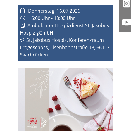
I
Donnerstag, 16.07.2026
16:00 Uhr - 18:00 Uhr
Ambulanter Hospizdienst St. Jakobus
Y
Hospiz gGmbH
St. Jakobus Hospiz, Konferenzraum
Erdgeschoss, Eisenbahnstraße 18, 66117
Saarbrücken