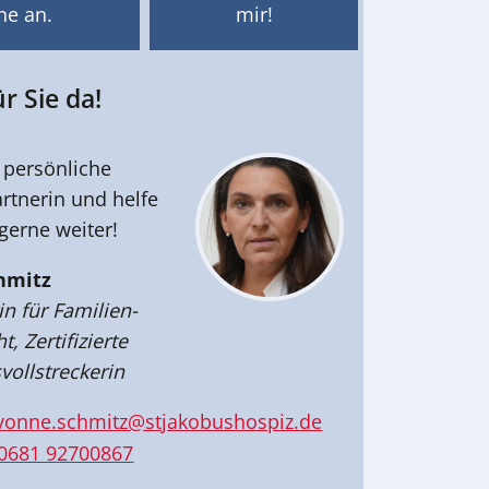
ne an.
mir!
ür Sie da!
e persönliche
rtnerin und helfe
gerne weiter!
hmitz
n für Familien-
, Zertifizierte
vollstreckerin
vonne.schmitz@stjakobushospiz.de
0681 92700867