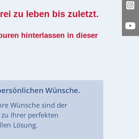
In
i zu leben bis zuletzt.
Yo
uren hinterlassen in dieser
persönlichen Wünsche.
hre Wünsche sind der
 zu Ihrer perfekten
llen Lösung.