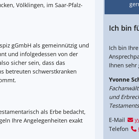
ger
ken, Völklingen, im Saar-Pfalz-
Ich bin f
ospiz gGmbH als gemeinnützig und
Ich bin Ihr
nt und infolgedessen von der
Ansprechpa
also sicher sein, dass das
Ihnen sehr 
s betreuten schwerstkranken
Yvonne Sc
kommt.
Fachanwälti
und Erbrecht
Testaments
estamentarisch als Erbe bedacht,
E-Mail
y
geln Ihre Angelegenheiten exakt
Telefon