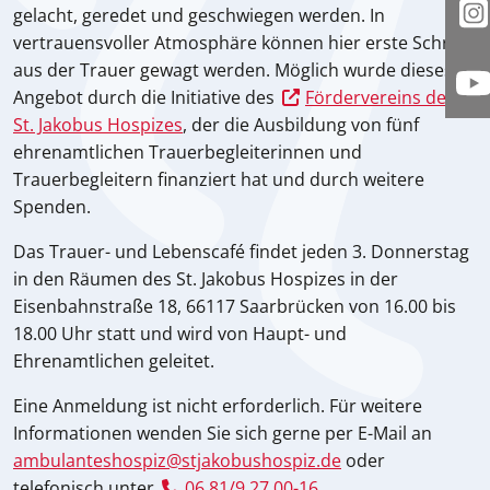
gelacht, geredet und geschwiegen werden. In
I
vertrauensvoller Atmosphäre können hier erste Schritte
aus der Trauer gewagt werden. Möglich wurde dieses
Y
Angebot durch die Initiative des
Fördervereins des
St. Jakobus Hospizes
, der die Ausbildung von fünf
ehrenamtlichen Trauerbegleiterinnen und
Trauerbegleitern finanziert hat und durch weitere
Spenden.
Das Trauer- und Lebenscafé findet jeden 3. Donnerstag
in den Räumen des St. Jakobus Hospizes in der
Eisenbahnstraße 18, 66117 Saarbrücken von 16.00 bis
18.00 Uhr statt und wird von Haupt- und
Ehrenamtlichen geleitet.
Eine Anmeldung ist nicht erforderlich. Für weitere
Informationen wenden Sie sich gerne per E-Mail an
ambulanteshospiz@stjakobushospiz.de
oder
telefonisch unter
06 81/9 27 00-16
.