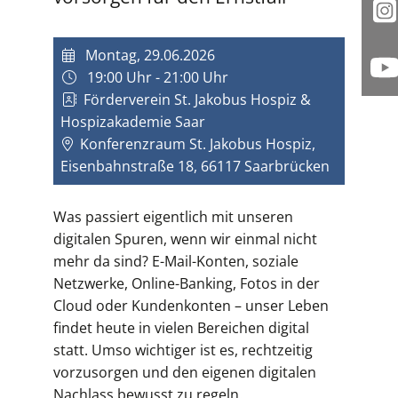
I
Montag, 29.06.2026
19:00 Uhr - 21:00 Uhr
Y
Förderverein St. Jakobus Hospiz &
Hospizakademie Saar
Konferenzraum St. Jakobus Hospiz,
Eisenbahnstraße 18, 66117 Saarbrücken
Was passiert eigentlich mit unseren
digitalen Spuren, wenn wir einmal nicht
mehr da sind? E-Mail-Konten, soziale
Netzwerke, Online-Banking, Fotos in der
Cloud oder Kundenkonten – unser Leben
findet heute in vielen Bereichen digital
statt. Umso wichtiger ist es, rechtzeitig
vorzusorgen und den eigenen digitalen
Nachlass bewusst zu regeln.