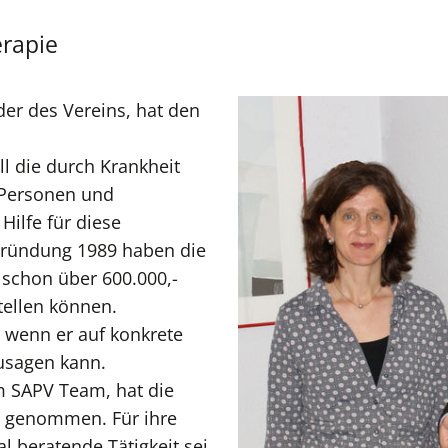
erapie
er des Vereins, hat den
ll die durch Krankheit
 Personen und
Hilfe für diese
Gründung 1989 haben die
schon über 600.000,-
tellen können.
 wenn er auf konkrete
usagen kann.
im SAPV Team, hat die
 genommen. Für ihre
l beratende Tätigkeit sei