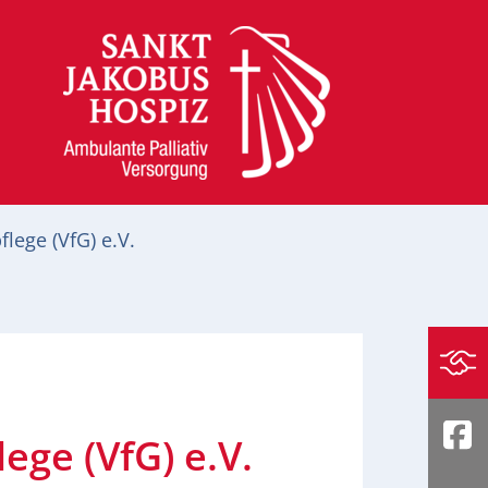
lege (VfG) e.V.
Spe
ege (VfG) e.V.
Fa