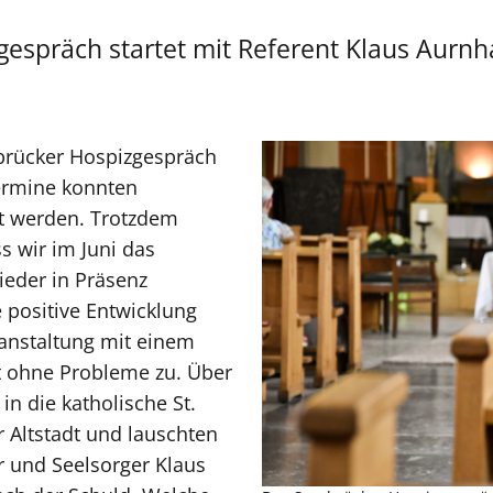
espräch startet mit Referent Klaus Aurn
brücker Hospizgespräch
Termine konnten
rt werden. Trotzdem
ss wir im Juni das
eder in Präsenz
e positive Entwicklung
ranstaltung mit einem
 ohne Probleme zu. Über
in die katholische St.
r Altstadt und lauschten
r und Seelsorger Klaus