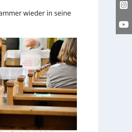
In
hammer wieder in seine
Yo