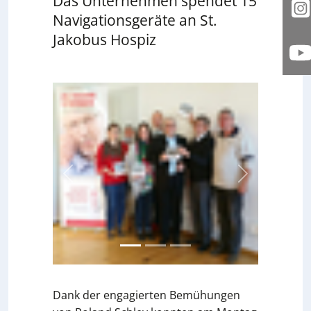
Das Unternehmen spendet 15
I
Navigationsgeräte an St.
Jakobus Hospiz
Y
zurück
weiter
Dank der engagierten Bemühungen