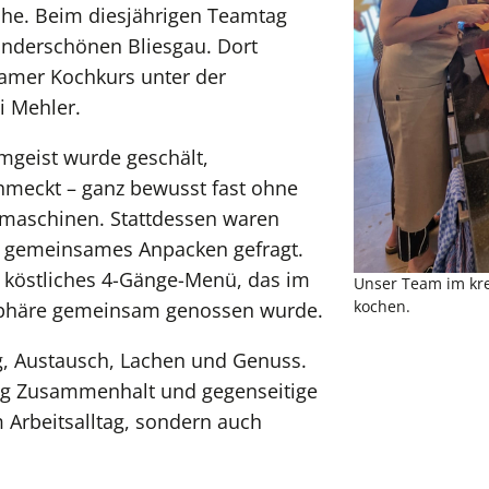
üche. Beim diesjährigen Teamtag
underschönen Bliesgau. Dort
amer Kochkurs unter der
i Mehler.
mgeist wurde geschält,
hmeckt – ganz bewusst fast ohne
maschinen. Stattdessen waren
d gemeinsames Anpacken gefragt.
in köstliches 4-Gänge-Menü, das im
Unser Team im kr
kochen.
sphäre gemeinsam genossen wurde.
, Austausch, Lachen und Genuss.
tig Zusammenhalt und gegenseitige
m Arbeitsalltag, sondern auch