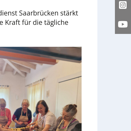
In
ienst Saarbrücken stärkt
raft für die tägliche
Yo