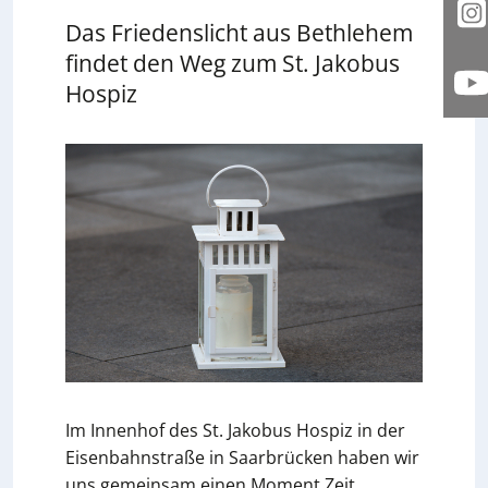
I
Das Friedenslicht aus Bethlehem
findet den Weg zum St. Jakobus
Hospiz
Y
Im Innenhof des St. Jakobus Hospiz in der
Eisenbahnstraße in Saarbrücken haben wir
uns gemeinsam einen Moment Zeit