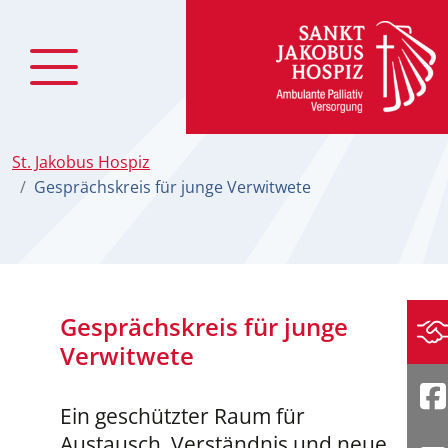
zum Inhalt
St. Jakobus Hospiz
Gesprächskreis für junge Verwitwete
Gesprächskreis für junge
Sp
Verwitwete
F
Ein geschützter Raum für
Austausch, Verständnis und neue